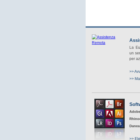
Assi
La Eur
un ser
per az
>> Avv
>> Mag
Soft
Adob
Rhino
Danea
>> El