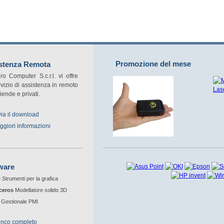
Promozione del mese
stenza Remota
o Computer S.c.r.l. vi offre
vizio di assistenza in remoto
iende e privati.
ia il download
giori informazioni
ware
e
Strumenti per la grafica
ceros
Modellatore solido 3D
Gestionale PMI
enco completo